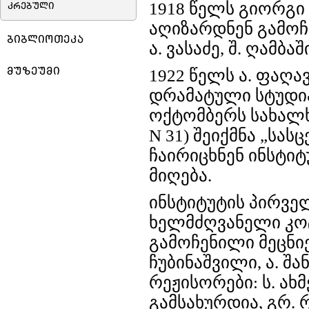
1918 წელს გიორგი 
კრებული
აღიზარდნენ გამოჩენ
ბიბლიოთეკა
ა. ვასაძე, შ. ღამბაშ
მუზეუმი
1922 წელს ა. ფაღ
დრამატული სტუდია
ოქტომბერს სახალხ
N 31) შეიქმნა „სა
ჩაირიცხნენ ინსტი
მიღება.
ინსტიტუტის პირვე
ხელმძღვანელი კოტ
გამოჩენილი მეცნიერ
ჩუბინაშვილი, ა. შა
რეჟისორები: ს. ახ
გამსახურდია, გრ. რ